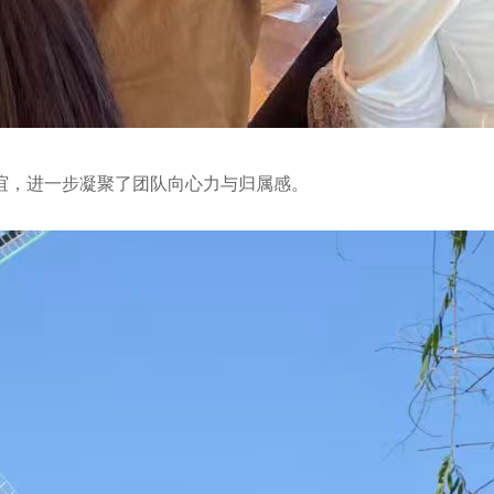
谊，进一步凝聚了团队向心力与归属感。