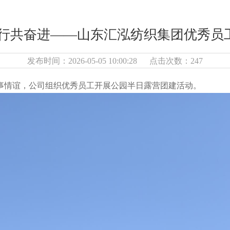
同行共奋进——山东汇泓纺织集团优秀员
发布时间：2026-05-05 10:00:28 点击次数：247
事情谊，
公司组织优秀员工开展公园半日露营团建活动。